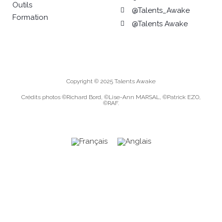
Outils
@Talents_Awake
Formation
@Talents Awake
Copyright © 2025 Talents Awake
Crédits photos ©Richard Bord, ©Lise-Ann MARSAL, ©Patrick EZO,
©RAF.