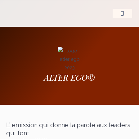
Aller
au
contenu
LE LEADERSHIP D’
ALTER EGO©
L’ émission qui donne la parole aux leaders
qui font