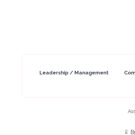
Leadership / Management
Com
As
R