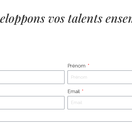
eloppons vos talents ense
Prénom
Email