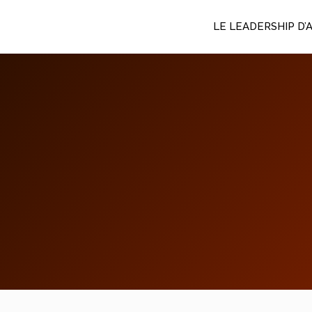
Aller
LE LEADERSHIP D’
au
contenu