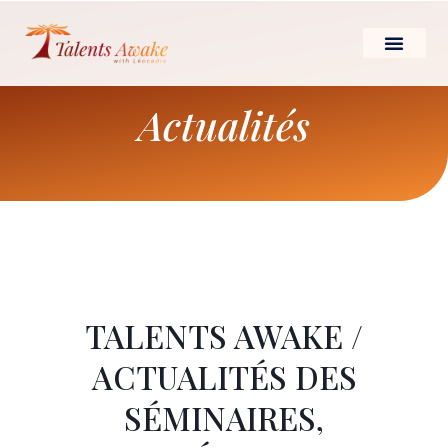
Aller
au
contenu
LE LEADERSHIP D’
Actualités
TALENTS AWAKE /
ACTUALITÉS DES
SÉMINAIRES,