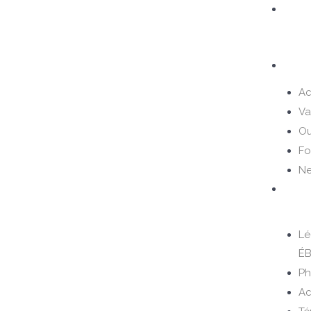
Aller
LE
au
LEAD
contenu
D’AL
Servi
A
Va
Ou
Fo
Ne
À
Prop
Lé
ÉB
Ph
Ac