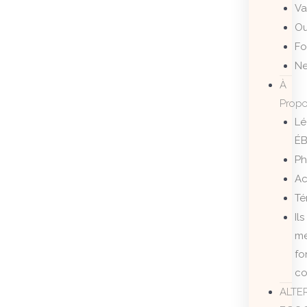
Va
Ou
Fo
Ne
À
Prop
Lé
ÉB
Ph
Ac
Té
Ils
m
fo
co
ALTE