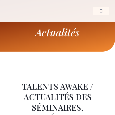
Aller
au
contenu
LE LEADERSHIP D’
Actualités
TALENTS AWAKE /
ACTUALITÉS DES
SÉMINAIRES,