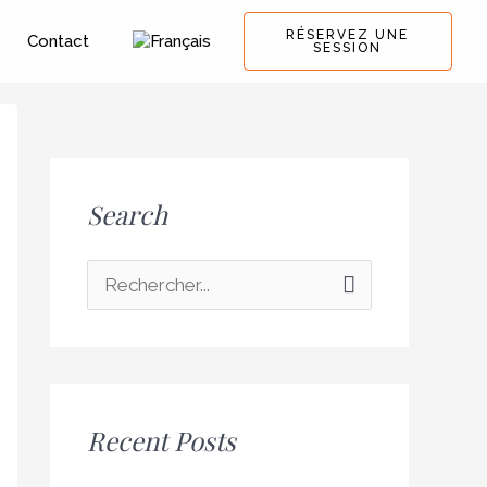
RÉSERVEZ UNE
Contact
SESSION
Search
R
e
c
h
Recent Posts
e
r