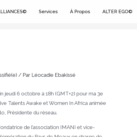
ALLIANCES©
Services
À Propos
ALTER EGO©
sifié(e)
/ Par
Léocadie Ebakissé
n jeudi 6 octobre à 18h (GMT+2) pour ma 3e
tive Talents Awake et Women In Africa animée
lo, Présidente du réseau.
fondatrice de l’association IMANI et vice-
glomération du Pays de Meaux en charge de