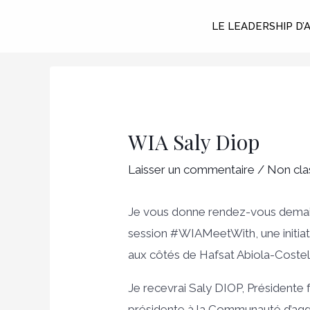
Aller
LE LEADERSHIP D’
au
contenu
Navigation
des
WIA Saly Diop
articles
Laisser un commentaire
/
Non clas
Je vous donne rendez-vous demai
session #WIAMeetWith, une initia
aux côtés de Hafsat Abiola-Costel
Je recevrai Saly DIOP, Présidente 
présidente à la Communauté d’ag