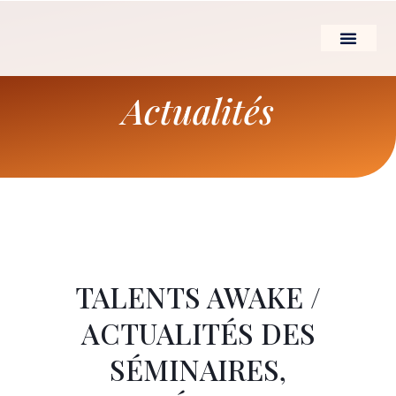
Aller
au
contenu
LE LEADERSHIP D’
Actualités
TALENTS AWAKE /
ACTUALITÉS DES
SÉMINAIRES,