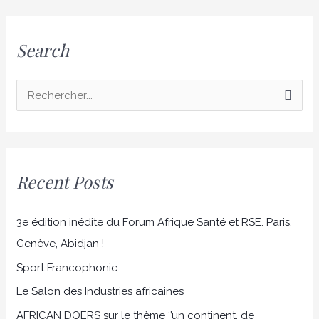
Search
R
e
c
h
Recent Posts
e
r
3e édition inédite du Forum Afrique Santé et RSE. Paris,
c
Genève, Abidjan !
h
Sport Francophonie
e
r
Le Salon des Industries africaines
AFRICAN DOERS sur le thème ‘’un continent, de