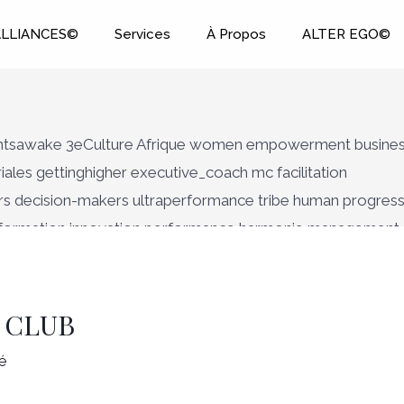
ALLIANCES©
Services
À Propos
ALTER EGO©
S CLUB
é