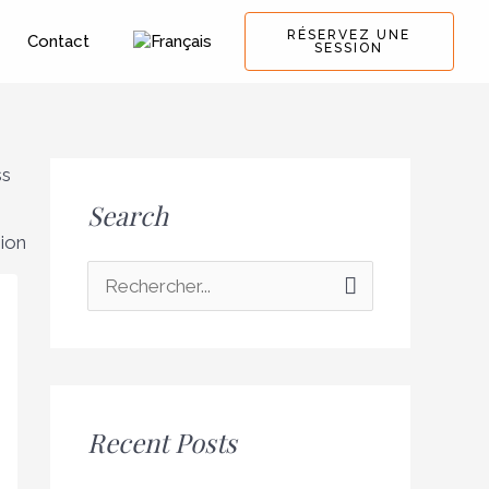
RÉSERVEZ UNE
Contact
SESSION
Search
R
e
c
h
Recent Posts
e
r