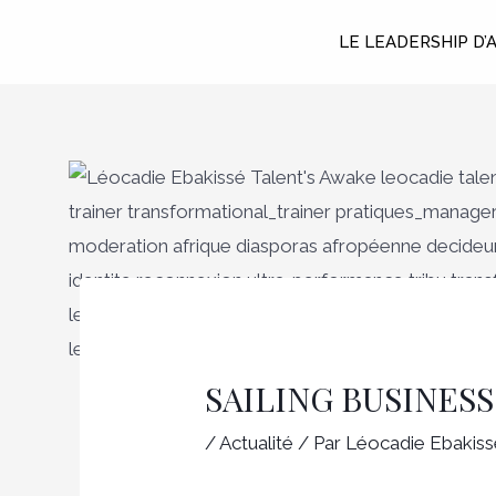
Aller
LE LEADERSHIP D’
au
contenu
Navigation
des
articles
SAILING BUSINES
/
Actualité
/ Par
Léocadie Ebakiss