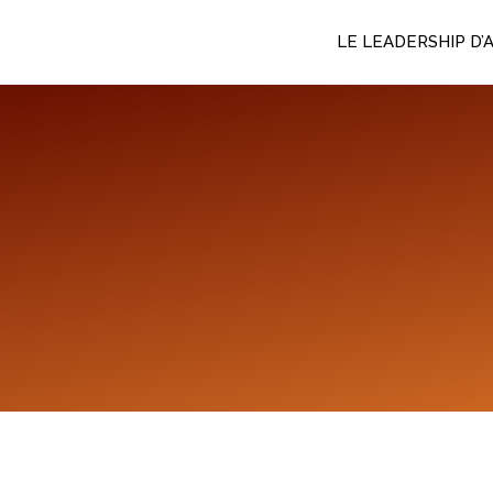
Aller
LE LEADERSHIP D’
au
contenu