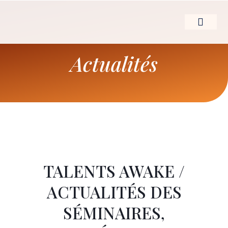
Aller
au
contenu
LE LEADERSHIP D’
Actualités
TALENTS AWAKE /
ACTUALITÉS DES
SÉMINAIRES,