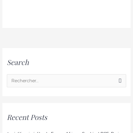
Search
R
e
c
h
Recent Posts
e
r