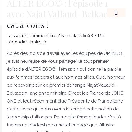
ALTER EGO© : l’épisode 1
Aller
Navigation
avec Najat Vallaud-Belkacem
au
des
contenu
articles
est à vous !
LE LEADERSHIP D’
Laisser un commentaire
/
Non classifié(e)
/ Par
Léocadie Ebakissé
Après des mois de travail avec les équipes de UPENDO,
je suis heureuse de vous partager le tout premier
épisode d’ALTER EGO© : l’émission qui donne la parole
aux femmes leaders et aux hommes alliés. Quel honneur
de recevoir pour ce premier échange Najat Vallaud-
Belkacem, ancienne ministre, Directrice France de l’ONG
ONE et tout récemment élue Présidente de France terre
d’asile, avec qui nous avons interrogé cette notion de
leadership d’alliances. Pour cette femme leader, c’est à
travers un leadership pluriel et engagé que s’illustre