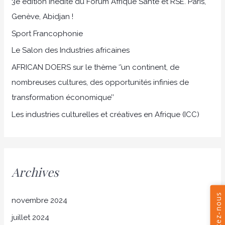
3e édition inédite du Forum Afrique Santé et RSE. Paris,
c
Genève, Abidjan !
h
Sport Francophonie
e
r
Le Salon des Industries africaines
AFRICAN DOERS sur le thème ‘’un continent, de
:
nombreuses cultures, des opportunités infinies de
transformation économique’’
Les industries culturelles et créatives en Afrique (ICC)
Archives
novembre 2024
juillet 2024