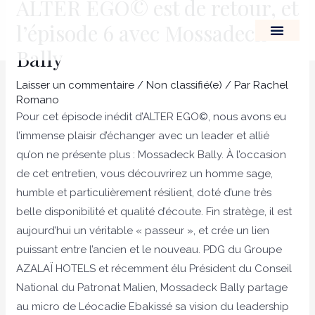
ALTER EGO© est de retour, et
Aller
Navigation
l’épisode 6 avec Mossadeck
au
des
contenu
articles
Bally
LE LEADERSHIP D’
Laisser un commentaire
/
Non classifié(e)
/ Par
Rachel
Romano
Pour cet épisode inédit d’ALTER EGO©️, nous avons eu
l’immense plaisir d’échanger avec un leader et allié
qu’on ne présente plus : Mossadeck Bally. À l’occasion
de cet entretien, vous découvrirez un homme sage,
humble et particulièrement résilient, doté d’une très
belle disponibilité et qualité d’écoute. Fin stratège, il est
aujourd’hui un véritable « passeur », et crée un lien
puissant entre l’ancien et le nouveau. PDG du Groupe
AZALAÏ HOTELS et récemment élu Président du Conseil
National du Patronat Malien, Mossadeck Bally partage
au micro de Léocadie Ebakissé sa vision du leadership