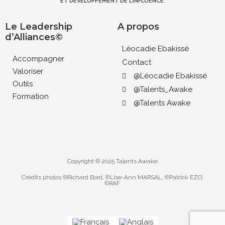
ET DEVELOPPEMENT DE L’INFLUENCE.
Le Leadership
A propos
d’Alliances©
Léocadie Ebakissé
Accompagner
Contact
Valoriser
@Léocadie Ebakissé
Outils
@Talents_Awake
Formation
@Talents Awake
Copyright © 2025 Talents Awake
Crédits photos ©Richard Bord, ©Lise-Ann MARSAL, ©Patrick EZO,
©RAF.