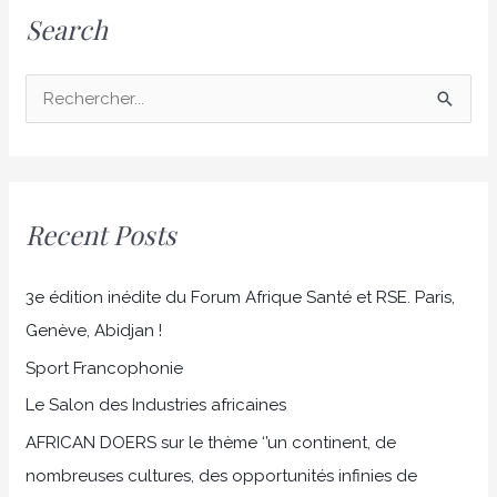
Search
R
e
c
h
Recent Posts
e
r
3e édition inédite du Forum Afrique Santé et RSE. Paris,
c
Genève, Abidjan !
h
Sport Francophonie
e
r
Le Salon des Industries africaines
AFRICAN DOERS sur le thème ‘’un continent, de
:
nombreuses cultures, des opportunités infinies de