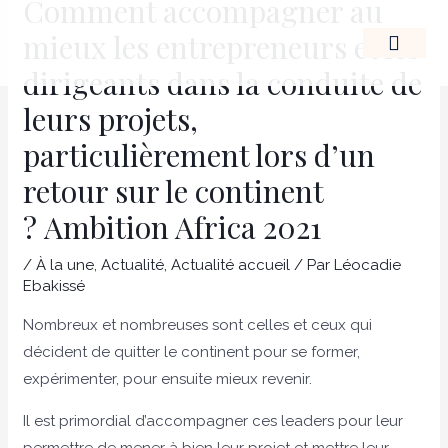
Comment accompagner au
Aller
Navigation
mieux les entrepreneurs et les
au
des
contenu
articles
dirigeants dans la conduite de
LE LEADERSHIP D’
leurs projets,
particulièrement lors d’un
retour sur le continent
? Ambition Africa 2021
/
À la une
,
Actualité
,
Actualité accueil
/ Par
Léocadie
Ebakissé
Nombreux et nombreuses sont celles et ceux qui
décident de quitter le continent pour se former,
expérimenter, pour ensuite mieux revenir.
Il est primordial d’accompagner ces leaders pour leur