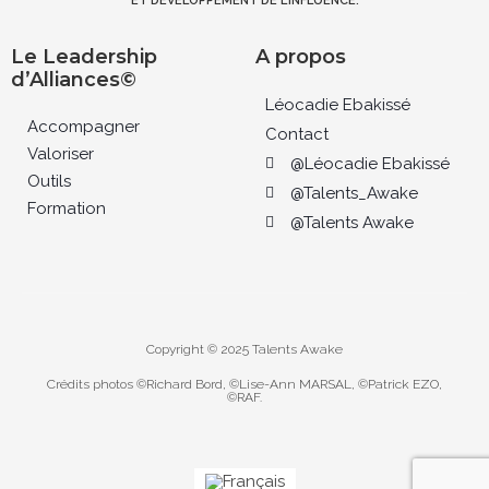
ET DEVELOPPEMENT DE L’INFLUENCE.
Le Leadership
A propos
d’Alliances©
Léocadie Ebakissé
Accompagner
Contact
Valoriser
@Léocadie Ebakissé
Outils
@Talents_Awake
Formation
@Talents Awake
Copyright © 2025 Talents Awake
Crédits photos ©Richard Bord, ©Lise-Ann MARSAL, ©Patrick EZO,
©RAF.