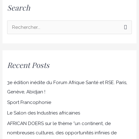
Search
R
e
c
h
Recent Posts
e
r
3e édition inédite du Forum Afrique Santé et RSE. Paris,
c
Genève, Abidjan !
h
Sport Francophonie
e
r
Le Salon des Industries africaines
AFRICAN DOERS sur le thème ‘’un continent, de
:
nombreuses cultures, des opportunités infinies de