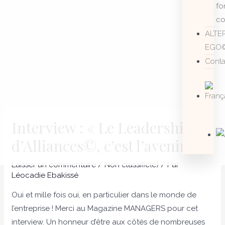
fo
co
ALTE
EGO
Conta
Interview : « Le Leadership
Navigation
d’Alliances©, c’est l’avenir ? »
des
articles
Laisser un commentaire
/
Non classifié(e)
/ Par
Léocadie Ebakissé
Oui et mille fois oui, en particulier dans le monde de
l’entreprise ! Merci au Magazine MANAGERS pour cet
interview. Un honneur d’être aux côtés de nombreuses