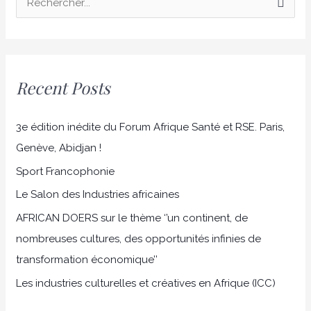
R
e
c
h
Recent Posts
e
r
3e édition inédite du Forum Afrique Santé et RSE. Paris,
c
Genève, Abidjan !
h
Sport Francophonie
e
r
Le Salon des Industries africaines
AFRICAN DOERS sur le thème ‘’un continent, de
:
nombreuses cultures, des opportunités infinies de
transformation économique’’
Les industries culturelles et créatives en Afrique (ICC)