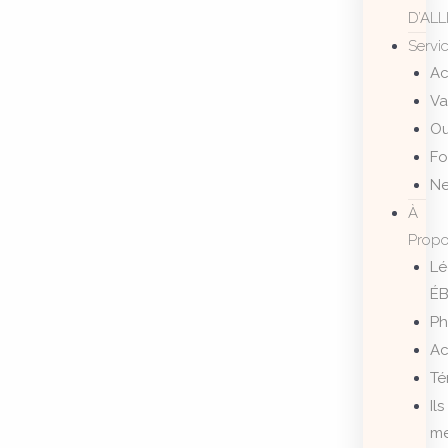
D’AL
Servi
A
Va
Ou
Fo
Ne
À
Prop
Lé
ÉB
Ph
Ac
Té
Ils
m