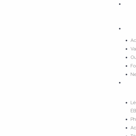
Aller
LE
au
LEAD
contenu
D’AL
Servi
A
Va
Ou
Fo
Ne
À
Prop
Lé
ÉB
Ph
Ac