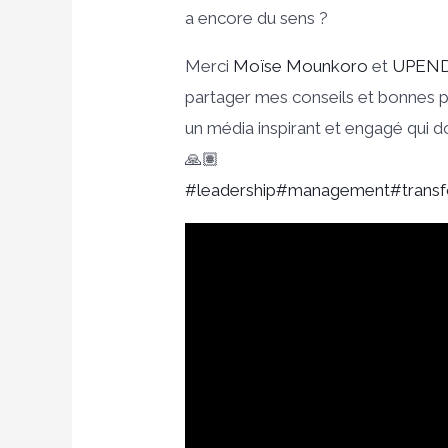
a encore du sens ?
Merci
Moïse Mounkoro
et
UPEN
partager mes conseils et bonnes pr
un média inspirant et engagé qui 
🙏🏽
#leadership
#management
#trans