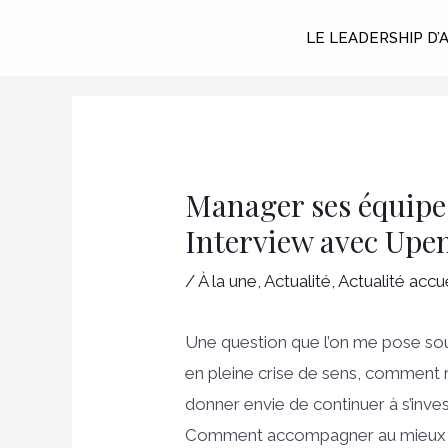
Aller
LE LEADERSHIP D’
au
contenu
Navigation
des
Manager ses équipes
articles
Interview avec Upen
/
À la une
,
Actualité
,
Actualité accue
Une question que l’on me pose souv
en pleine crise de sens, comment ré
donner envie de continuer à s’inves
Comment accompagner au mieux cel