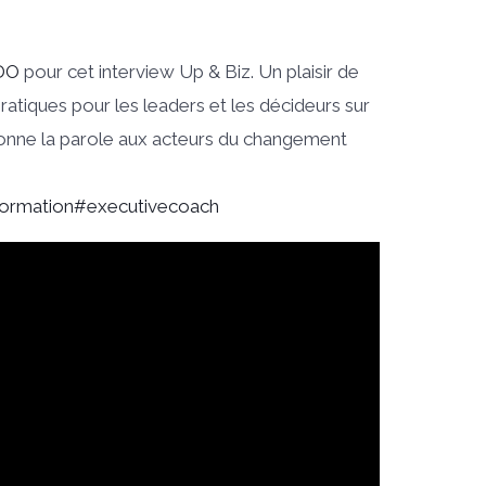
DO
pour cet interview Up & Biz. Un plaisir de
atiques pour les leaders et les décideurs sur
donne la parole aux acteurs du changement
formation
#executivecoach