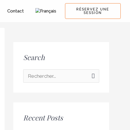
RÉSERVEZ UNE
Contact
SESSION
Search
R
e
c
h
Recent Posts
e
r